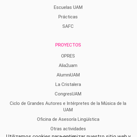
Escuelas UAM
Prácticas
SAFC
PROYECTOS
OPRES
Alia2uam
AlumniUAM
La Cristalera
CongresUAM
Ciclo de Grandes Autores e Intérpretes de la Música de la
UAM
Oficina de Asesoría Lingüística
Otras actividades
Utilizamos cookies para optimizar nuestro sitio web y