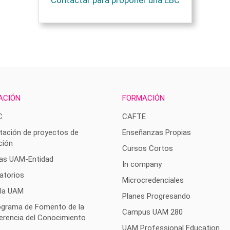
ACIÓN
FORMACIÓN
C
CAFTE
tación de proyectos de
Enseñanzas Propias
ción
Cursos Cortos
as UAM-Entidad
In company
atorios
Microcredenciales
 la UAM
Planes Progresando
rograma de Fomento de la
Campus UAM 280
erencia del Conocimiento
UAM Professional Education