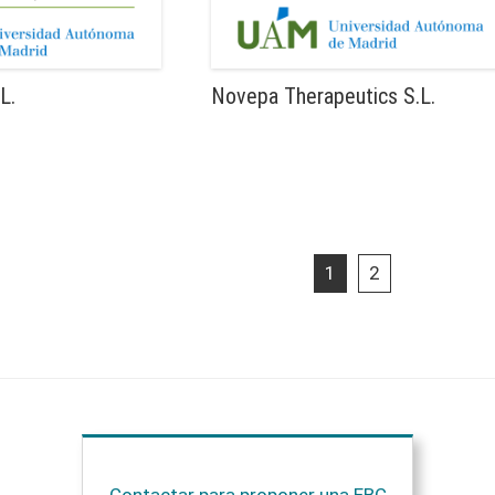
L.
Novepa Therapeutics S.L.
1
2
Contactar para proponer una EBC