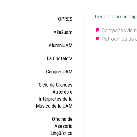
Tiene como principa
OPRES
Campañas de mi
Alia2uam
Patrocinios de 
AlumniUAM
La Cristalera
CongresUAM
Ciclo de Grandes
Autores e
Intérpretes de la
Música de la UAM
Oficina de
Asesoría
Lingüística