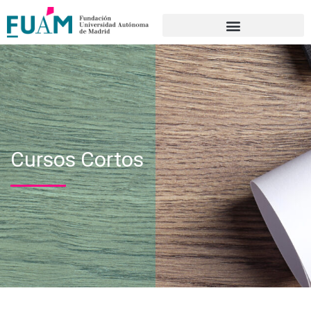
Portal de transparencia
Cursos Cortos