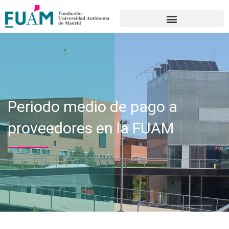
Portal de transparencia
Periodo medio de pago a
proveedores en la FUAM