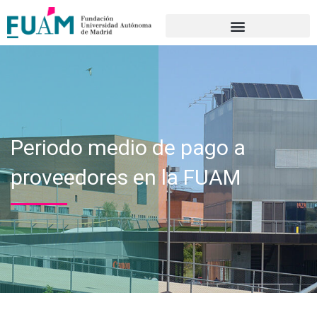
Portal de transparencia
Periodo medio de pago a
proveedores en la FUAM