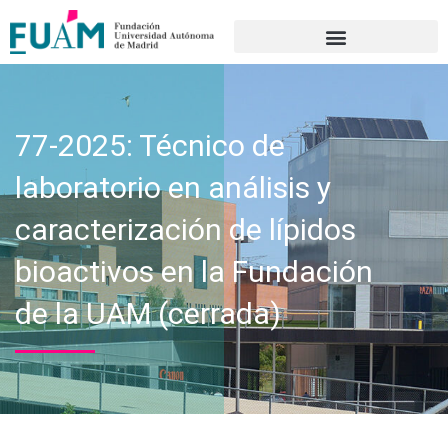
Portal de transparencia
77-2025: Técnico de
laboratorio en análisis y
caracterización de lípidos
bioactivos en la Fundación
de la UAM (cerrada)