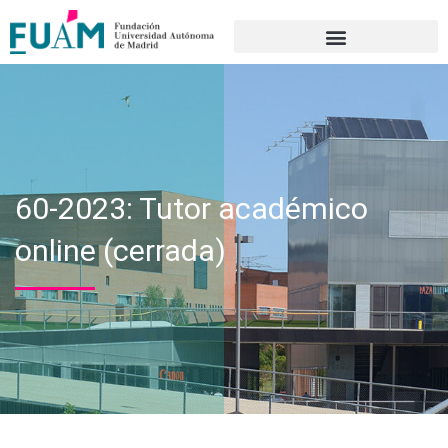
Portal de transparencia
60-2023: Tutor académico
online (cerrada)