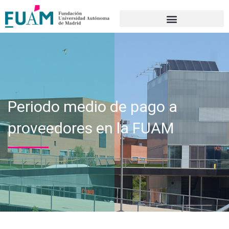
Portal de transparencia
Periodo medio de pago a
proveedores en la FUAM