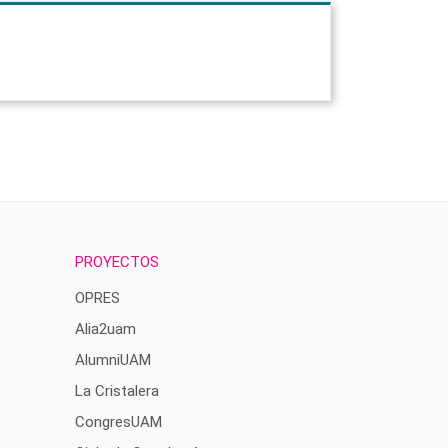
PROYECTOS
OPRES
Alia2uam
AlumniUAM
La Cristalera
CongresUAM