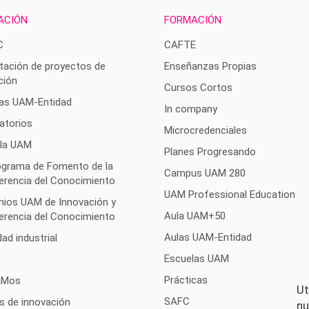
ACIÓN
FORMACIÓN
C
CAFTE
tación de proyectos de
Enseñanzas Propias
ción
Cursos Cortos
as UAM-Entidad
In company
atorios
Microcredenciales
 la UAM
Planes Progresando
rograma de Fomento de la
Campus UAM 280
erencia del Conocimiento
UAM Professional Education
mios UAM de Innovación y
Aula UAM+50
erencia del Conocimiento
Aulas UAM-Entidad
ad industrial
Escuelas UAM
Prácticas
AMos
Ut
SAFC
s de innovación
nu