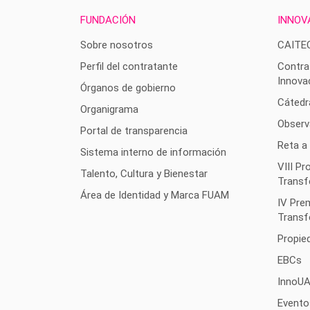
FUNDACIÓN
INNOV
Sobre nosotros
CAITE
Perfil del contratante
Contra
Innova
Órganos de gobierno
Cátedr
Organigrama
Observ
Portal de transparencia
Reta a
Sistema interno de información
VIII P
Talento, Cultura y Bienestar
Transf
Área de Identidad y Marca FUAM
IV Pre
Transf
Propied
EBCs
InnoU
Evento