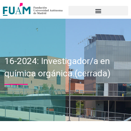
Portal de transparencia
16-2024: Investigador/a en
química orgánica.(cerrada)