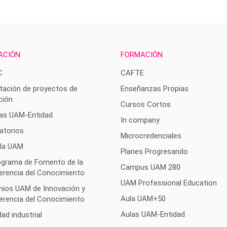
ACIÓN
FORMACIÓN
C
CAFTE
tación de proyectos de
Enseñanzas Propias
ción
Cursos Cortos
as UAM-Entidad
In company
atorios
Microcredenciales
 la UAM
Planes Progresando
rograma de Fomento de la
Campus UAM 280
erencia del Conocimiento
UAM Professional Education
mios UAM de Innovación y
Aula UAM+50
erencia del Conocimiento
Aulas UAM-Entidad
ad industrial