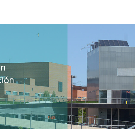
en
ción