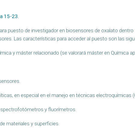
a 15-23.
para puesto de investigador en biosensores de oxalato
dentro
res. Las características para acceder al puesto son las sigu
ímica y máster relacionado (se valorará máster en Química apl
osensores.
íticas, en especial en el manejo en técnicas electroquímicas 
espectrofotómetros y fluorímetros.
de materiales y superficies.