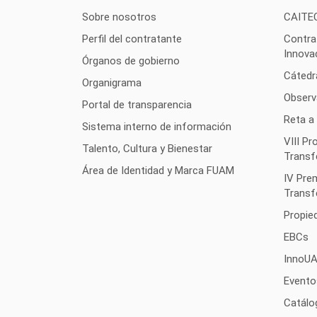
Sobre nosotros
CAITE
Perfil del contratante
Contra
Innova
Órganos de gobierno
Cátedr
Organigrama
Observ
Portal de transparencia
Reta a
Sistema interno de información
VIII P
Talento, Cultura y Bienestar
Transf
Área de Identidad y Marca FUAM
IV Pre
Transf
Propied
EBCs
InnoU
Evento
Catálo