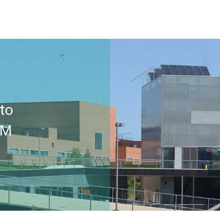
to
AM