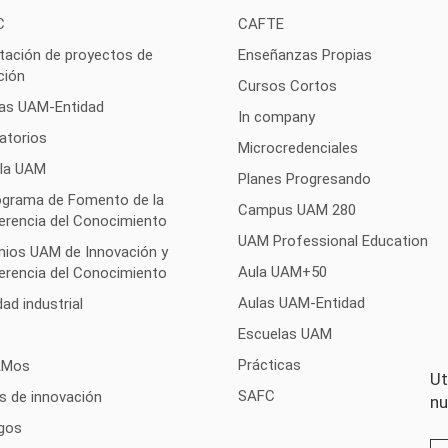
C
CAFTE
tación de proyectos de
Enseñanzas Propias
ción
Cursos Cortos
as UAM-Entidad
In company
atorios
Microcredenciales
 la UAM
Planes Progresando
rograma de Fomento de la
Campus UAM 280
erencia del Conocimiento
UAM Professional Education
mios UAM de Innovación y
Aula UAM+50
erencia del Conocimiento
Aulas UAM-Entidad
ad industrial
Escuelas UAM
Prácticas
AMos
Ut
SAFC
s de innovación
nu
gos