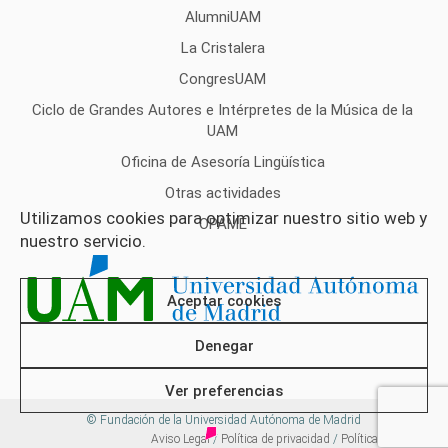
AlumniUAM
La Cristalera
CongresUAM
Ciclo de Grandes Autores e Intérpretes de la Música de la
UAM
Oficina de Asesoría Lingüística
Otras actividades
Utilizamos cookies para optimizar nuestro sitio web y
OPAME
nuestro servicio.
Aceptar cookies
Denegar
Ver preferencias
© Fundación de la Universidad Autónoma de Madrid
Aviso Legal
/
Política de privacidad
/
Política de cookies