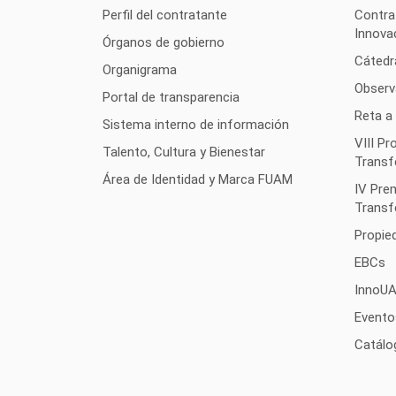
Perfil del contratante
Contra
Innova
Órganos de gobierno
Cátedr
Organigrama
Observ
Portal de transparencia
Reta a
Sistema interno de información
VIII P
Talento, Cultura y Bienestar
Transf
Área de Identidad y Marca FUAM
IV Pre
Transf
Propied
EBCs
InnoU
Evento
Catálo