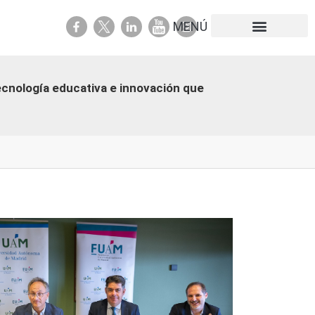
Portal de transparencia
ecnología educativa e innovación que