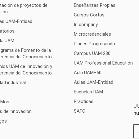
tación de proyectos de
Enseñanzas Propias
ción
Cursos Cortos
as UAM-Entidad
In company
atorios
Microcredenciales
 la UAM
Planes Progresando
rograma de Fomento de la
Campus UAM 280
erencia del Conocimiento
UAM Professional Education
mios UAM de Innovación y
Aula UAM+50
erencia del Conocimiento
Aulas UAM-Entidad
ad industrial
Escuelas UAM
Prácticas
AMos
Ut
SAFC
s de innovación
nu
gos