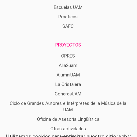
Escuelas UAM
Prácticas
SAFC
PROYECTOS
OPRES
Alia2uam
AlumniUAM
La Cristalera
CongresUAM
Ciclo de Grandes Autores e Intérpretes de la Música de la
UAM
Oficina de Asesoría Lingüística
Otras actividades
Utilizamos cookies para optimizar nuestro sitio web y