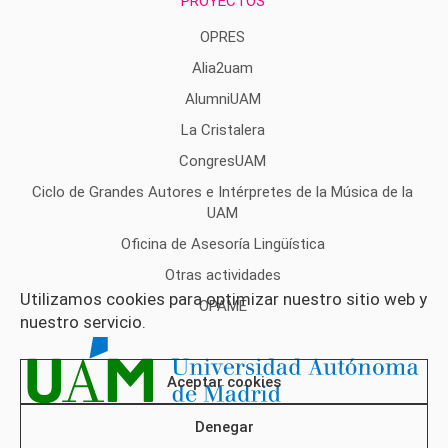
PROYECTOS
OPRES
Alia2uam
AlumniUAM
La Cristalera
CongresUAM
Ciclo de Grandes Autores e Intérpretes de la Música de la
UAM
Oficina de Asesoría Lingüística
Otras actividades
Utilizamos cookies para optimizar nuestro sitio web y
OPAME
nuestro servicio.
Aceptar cookies
Denegar