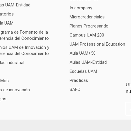
as UAM-Entidad
In company
atorios
Microcredenciales
 la UAM
Planes Progresando
rograma de Fomento de la
Campus UAM 280
erencia del Conocimiento
UAM Professional Education
mios UAM de Innovación y
Aula UAM+50
erencia del Conocimiento
Aulas UAM-Entidad
ad industrial
Escuelas UAM
Prácticas
AMos
Ut
SAFC
s de innovación
nu
gos