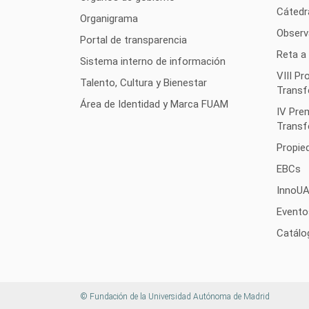
Cátedr
Organigrama
Observ
Portal de transparencia
Reta a
Sistema interno de información
VIII P
Talento, Cultura y Bienestar
Transf
Área de Identidad y Marca FUAM
IV Pre
Transf
Propied
EBCs
InnoU
Evento
Catálo
© Fundación de la Universidad Autónoma de Madrid