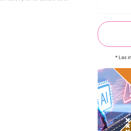
* Las i