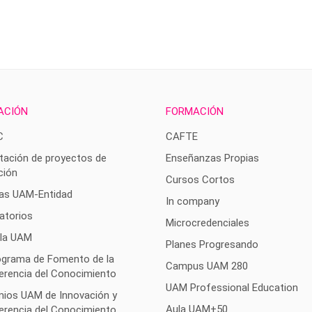
ACIÓN
FORMACIÓN
C
CAFTE
tación de proyectos de
Enseñanzas Propias
ción
Cursos Cortos
as UAM-Entidad
In company
atorios
Microcredenciales
 la UAM
Planes Progresando
rograma de Fomento de la
Campus UAM 280
erencia del Conocimiento
UAM Professional Education
mios UAM de Innovación y
Aula UAM+50
erencia del Conocimiento