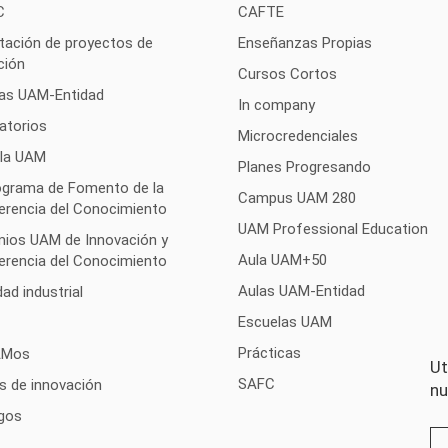
C
CAFTE
tación de proyectos de
Enseñanzas Propias
ción
Cursos Cortos
as UAM-Entidad
In company
atorios
Microcredenciales
 la UAM
Planes Progresando
rograma de Fomento de la
Campus UAM 280
erencia del Conocimiento
UAM Professional Education
mios UAM de Innovación y
Aula UAM+50
erencia del Conocimiento
Aulas UAM-Entidad
ad industrial
Escuelas UAM
Prácticas
AMos
Ut
SAFC
s de innovación
nu
gos