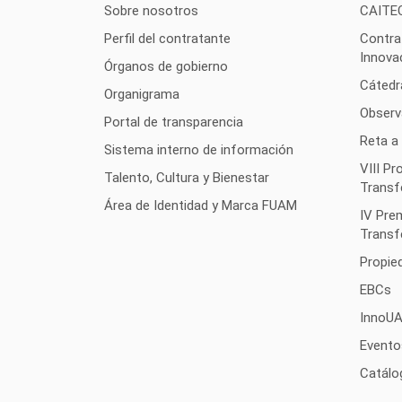
Sobre nosotros
CAITE
Perfil del contratante
Contra
Innova
Órganos de gobierno
Cátedr
Organigrama
Observ
Portal de transparencia
Reta a
Sistema interno de información
VIII P
Talento, Cultura y Bienestar
Transf
Área de Identidad y Marca FUAM
IV Pre
Transf
Propied
EBCs
InnoU
Evento
Catálo