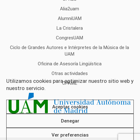
Alia2uam
AlumniUAM
La Cristalera
CongresUAM
Ciclo de Grandes Autores e Intérpretes de la Música de la
UAM
Oficina de Asesoría Lingüística
Otras actividades
Utilizamos cookies para optimizar nuestro sitio web y
OPAME
nuestro servicio.
Aceptar cookies
Denegar
Ver preferencias