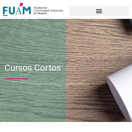
Portal de transparencia
Cursos Cortos